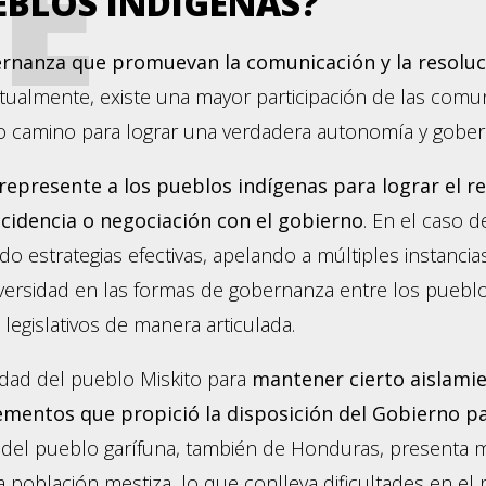
E
EBLOS INDÍGENAS?
nanza que promuevan la comunicación y la resolució
ualmente, existe una mayor participación de las comu
go camino para lograr una verdadera autonomía y goberna
represente a los pueblos indígenas para lograr el 
ncidencia o negociación con el gobierno
. En el caso 
o estrategias efectivas, apelando a múltiples instanc
iversidad en las formas de gobernanza entre los pueblo
legislativos de manera articulada.
idad del pueblo Miskito para
mantener cierto aislamie
lementos que propició la disposición del Gobierno 
so del pueblo garífuna, también de Honduras, presenta
la población mestiza, lo que conlleva dificultades en e