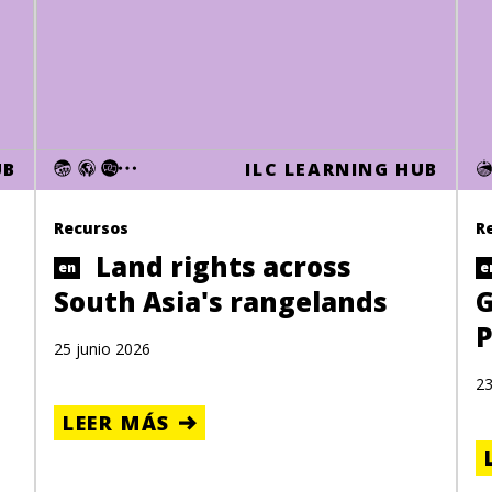
UB
ILC LEARNING HUB
Recursos
R
Land rights across
en
e
South Asia's rangelands
G
P
25 junio 2026
23
LEER MÁS