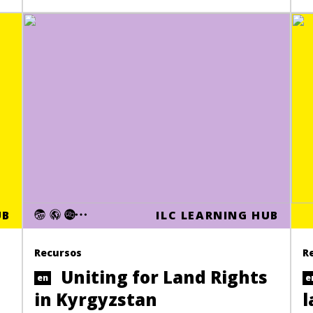
UB
ILC LEARNING HUB
Recursos
R
Uniting for Land Rights
en
e
in Kyrgyzstan
l