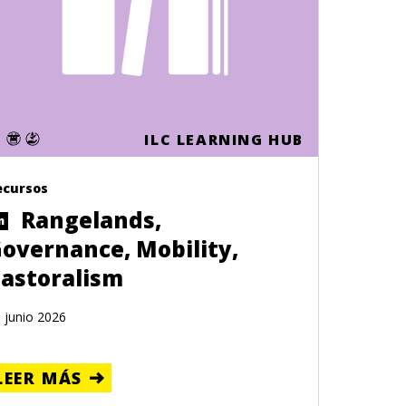
ILC LEARNING HUB
ecursos
Rangelands,
n
overnance, Mobility,
astoralism
 junio 2026
LEER MÁS