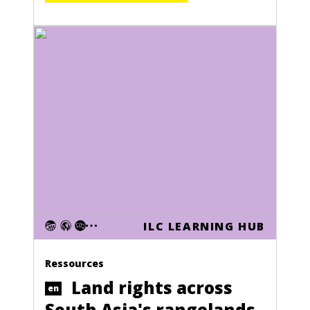
ILC LEARNING HUB
Ressources
Land rights across
en
South Asia's rangelands