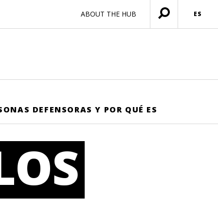
ABOUT THE HUB
ES
Menú
abierto
L
RSONAS DEFENSORAS Y POR QUÉ ES
 LOS