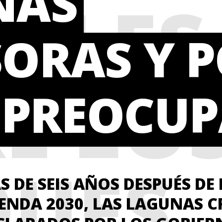
NAS
IALES
ORAS Y 
E LO
 PREOCU
QUES
S DE SEIS AÑOS DESPUÉS DE
ENDA 2030, LAS LAGUNAS C