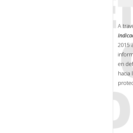
DEFE
A trav
POR 
Indica
2015 
infor
en def
hacia
PRE
protec