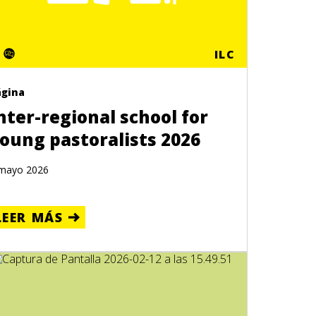
ILC
ágina
nter-regional school for
oung pastoralists 2026
mayo 2026
LEER MÁS