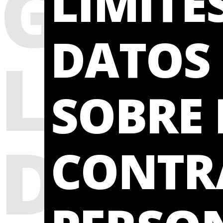
GAP:
LÍMITE
DATOS 
LÍMI
SOBRE 
DAT
CONTR