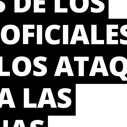
 LOS
S DE LOS
OFICIALE
TES D
LOS ATA
OS
A LAS