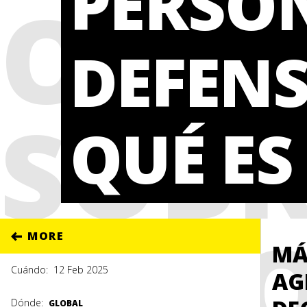
PERSO
OFIC
DEFENS
SOBR
QUÉ ES
ATA
MORE
MÁ
Cuándo:
12 Feb 2025
AG
Dónde:
GLOBAL