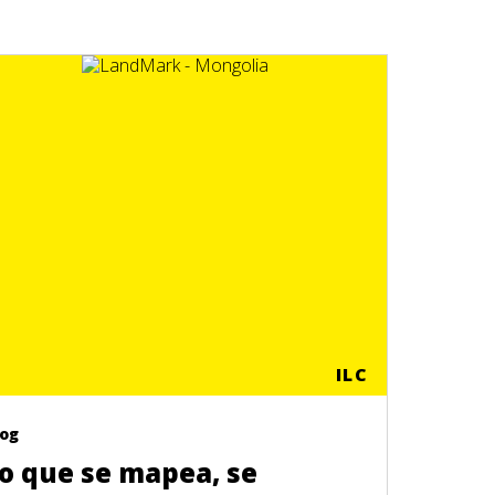
ILC
log
o que se mapea, se