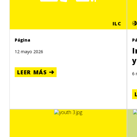
ILC
Página
P
I
12 mayo 2026
y
LEER MÁS
6 