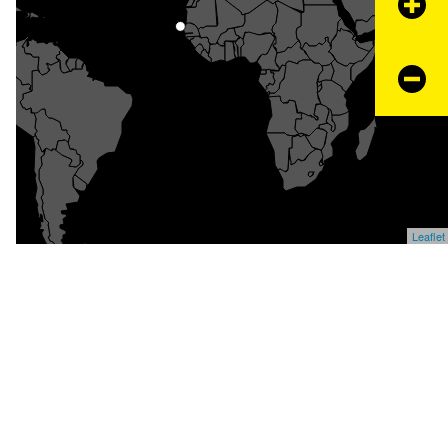
+
−
Leaflet