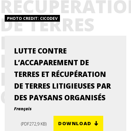
RÉCUPÉRATIO
DE TERRES
PHOTO CREDIT: CICODEV
LITIGIEUSES
LUTTE CONTRE
PAR DES
L’ACCAPAREMENT DE
PAYSANS
TERRES ET RÉCUPÉRATION
DE TERRES LITIGIEUSES PAR
ORGANISÉS
DES PAYSANS ORGANISÉS
Français
DOWNLOAD
(
PDF
272,9 KB
)