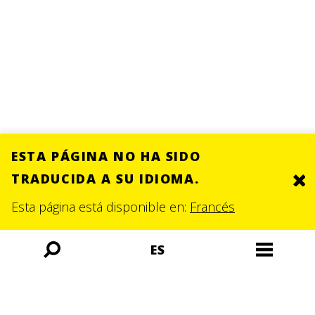
ESTA PÁGINA NO HA SIDO
TRADUCIDA A SU IDIOMA.
Clo
Esta página está disponible en:
Francés
ES
Búsqueda
Menú
abierta
abierto