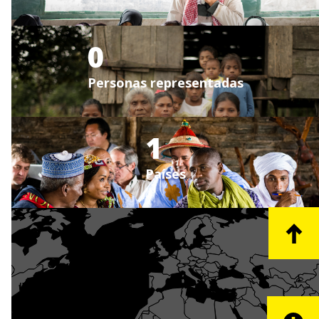
0
Personas representadas
1
Países