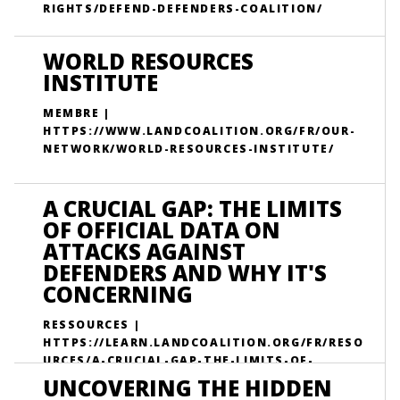
RIGHTS/DEFEND-DEFENDERS-COALITION/
WORLD RESOURCES
INSTITUTE
MEMBRE |
HTTPS://WWW.LANDCOALITION.ORG/FR/OUR-
NETWORK/WORLD-RESOURCES-INSTITUTE/
A CRUCIAL GAP: THE LIMITS
OF OFFICIAL DATA ON
ATTACKS AGAINST
DEFENDERS AND WHY IT'S
CONCERNING
RESSOURCES |
HTTPS://LEARN.LANDCOALITION.ORG/FR/RESO
URCES/A-CRUCIAL-GAP-THE-LIMITS-OF-
OFFICIAL-DATA-ON-ATTACKS-AGAINST-
UNCOVERING THE HIDDEN
DEFENDERS-AND-WHY-ITS-CONCERNING/