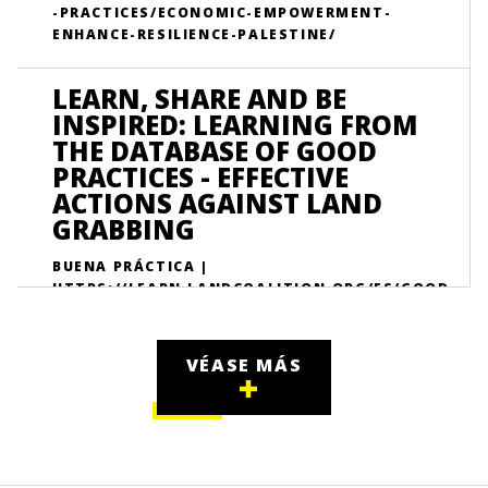
-PRACTICES/ECONOMIC-EMPOWERMENT-
ENHANCE-RESILIENCE-PALESTINE/
LEARN, SHARE AND BE
INSPIRED: LEARNING FROM
THE DATABASE OF GOOD
PRACTICES - EFFECTIVE
ACTIONS AGAINST LAND
GRABBING
BUENA PRÁCTICA |
HTTPS://LEARN.LANDCOALITION.ORG/ES/GOOD
-PRACTICES/LEARN-SHARE-AND-BE-INSPIRED-
LEARNING-DATABASE-GOOD-PRACTICES-
EFFECTIVE-ACTIONS-AGAINST-LAND-
VÉASE MÁS
GRABBING/